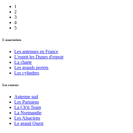
1
2
3
4
5
L'association
Les antennes en France
L'esprit les Dunes d'espoir
La charte
Les grands projets
Les cylindres
Les courses
Antenne sud
Les Parisiens
La Ch'ti Team
La Normandie
Les Alsaciens
Le grand Ouest