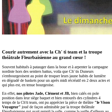
Courir autrement avec la Ch' ti team et la troupe
théâtrale Fleurbaisienne au grand cœur !
Souvent habitués à patauger dans la boue et à arpenter la campagne
nordiste hors des sentiers battus, voila que Ch' tis Duneurs
s'embourgeoisent au point de troquer leurs jaune habits de lumière
en dégradé de baskets pour un après midi récréatif en 2 deux actes et
qui plus est, en tenue bourgeoise.
En effet,
nos pilotes Jade, Clément et JB,
bien calés en pole
position dans leur siège baquet et bien entourés des cylindres 4
temps de la Ch'ti team, ont pu apprécier la pièce de théâtre
"le Vison
Voyageur"
joué de façon admirable par la troupe théâtrale
Fleurbaisienne qui avait rempli la salle, comme la veille d'ailleurs au