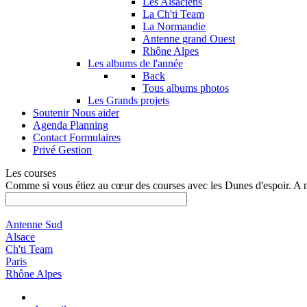
Les Alsaciens
La Ch'ti Team
La Normandie
Antenne grand Ouest
Rhône Alpes
Les albums de l'année
Back
Tous albums photos
Les Grands projets
Soutenir
Nous aider
Agenda
Planning
Contact
Formulaires
Privé
Gestion
Les courses
Comme si vous étiez au cœur des courses avec les Dunes d'espoir. A 
Antenne Sud
Alsace
Ch'ti Team
Paris
Rhône Alpes