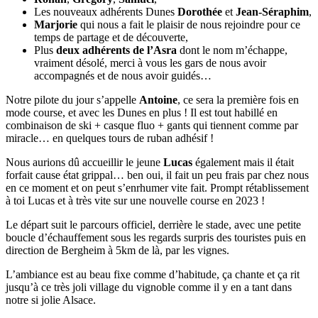
Les nouveaux adhérents Dunes
Dorothée
et
Jean-Séraphim
,
Marjorie
qui nous a fait le plaisir de nous rejoindre pour ce
temps de partage et de découverte,
Plus
deux adhérents de l’Asra
dont le nom m’échappe,
vraiment désolé, merci à vous les gars de nous avoir
accompagnés et de nous avoir guidés…
Notre pilote du jour s’appelle
Antoine
, ce sera la première fois en
mode course, et avec les Dunes en plus ! Il est tout habillé en
combinaison de ski + casque fluo + gants qui tiennent comme par
miracle… en quelques tours de ruban adhésif !
Nous aurions dû accueillir le jeune
Lucas
également mais il était
forfait cause état grippal… ben oui, il fait un peu frais par chez nous
en ce moment et on peut s’enrhumer vite fait. Prompt rétablissement
à toi Lucas et à très vite sur une nouvelle course en 2023 !
Le départ suit le parcours officiel, derrière le stade, avec une petite
boucle d’échauffement sous les regards surpris des touristes puis en
direction de Bergheim à 5km de là, par les vignes.
L’ambiance est au beau fixe comme d’habitude, ça chante et ça rit
jusqu’à ce très joli village du vignoble comme il y en a tant dans
notre si jolie Alsace.