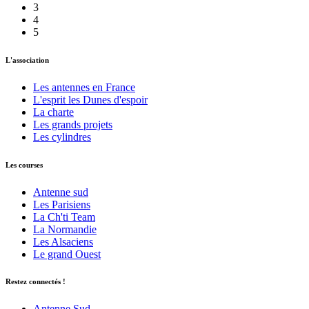
3
4
5
L'association
Les antennes en France
L'esprit les Dunes d'espoir
La charte
Les grands projets
Les cylindres
Les courses
Antenne sud
Les Parisiens
La Ch'ti Team
La Normandie
Les Alsaciens
Le grand Ouest
Restez connectés !
Antenne Sud