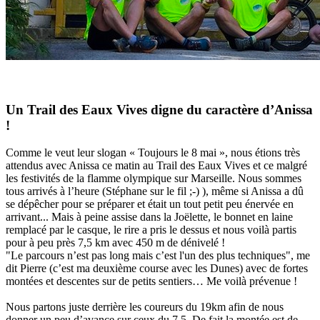
Un Trail des Eaux Vives digne du caractère d’Anissa
!
Comme le veut leur slogan « Toujours le 8 mai », nous étions très
attendus avec Anissa ce matin au Trail des Eaux Vives et ce malgré
les festivités de la flamme olympique sur Marseille. Nous sommes
tous arrivés à l’heure (Stéphane sur le fil ;-) ), même si Anissa a dû
se dépêcher pour se préparer et était un tout petit peu énervée en
arrivant... Mais à peine assise dans la Joëlette, le bonnet en laine
remplacé par le casque, le rire a pris le dessus et nous voilà partis
pour à peu près 7,5 km avec 450 m de dénivelé !
"Le parcours n’est pas long mais c’est l'un des plus techniques", me
dit Pierre (c’est ma deuxième course avec les Dunes) avec de fortes
montées et descentes sur de petits sentiers… Me voilà prévenue !
Nous partons juste derrière les coureurs du 19km afin de nous
donner un peu d’avance sur ceux du 7,5. De fait la montée est de