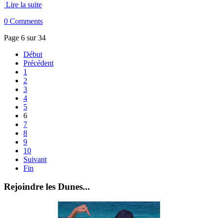
Lire la suite
0 Comments
Page 6 sur 34
Début
Précédent
1
2
3
4
5
6
7
8
9
10
Suivant
Fin
Rejoindre les Dunes...