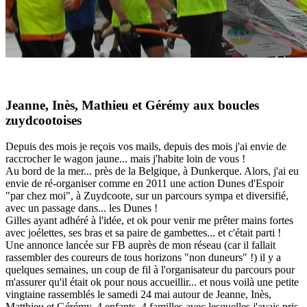
Jeanne, Inès, Mathieu et Gérémy aux boucles
zuydcootoises
Depuis des mois je reçois vos mails, depuis des mois j'ai envie de
raccrocher le wagon jaune... mais j'habite loin de vous !
Au bord de la mer... près de la Belgique, à Dunkerque. Alors, j'ai eu
envie de ré-organiser comme en 2011 une action Dunes d'Espoir
"par chez moi", à Zuydcoote, sur un parcours sympa et diversifié,
avec un passage dans... les Dunes !
Gilles ayant adhéré à l'idée, et ok pour venir me prêter mains fortes
avec joélettes, ses bras et sa paire de gambettes... et c'était parti !
Une annonce lancée sur FB auprès de mon réseau (car il fallait
rassembler des coureurs de tous horizons "non duneurs" !) il y a
quelques semaines, un coup de fil à l'organisateur du parcours pour
m'assurer qu'il était ok pour nous accueillir... et nous voilà une petite
vingtaine rassemblés le samedi 24 mai autour de Jeanne, Inès,
Matthieu et Gérémy, 4 enfants, 4 familles avec lesquelles j'avais pris