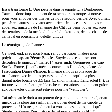
Essai transformé !.. Une joélette dans le garage ici à Dunkerque.
J'attends donc impatiemment de rassembler les troupes à nouveau
pour vous envoyer des images de notre second périple! Avec qui sait
peut-être d'autres nouveaux aventuriers. Je lance aussi un avis et un
appel aux amateurs de l'antenne des Cht'i de venir goûter aux joies
des terrains et de la météo du littoral dunkerquois, de nos chants de
carnaval en poussant la joélette, unique !
Le témoignage de Jeanne :
Ce week-end, avec mon Papa, j'ai pu participer -malgré mon
polyhandicap- au 26ème Boucles Zuydcootoises qui se sont
déroulées le samedi 24 mai 2014 après-midi. Organisées par Cap
Sur La Forme, j'ai effectuée la course dans l'une des joëlettes de
l'association Dunes d'Espoir. Et même si nous avons joué de
malchance avec le temps (et c'est peu dire puisqu'il n'a plus que
durant notre boucle de 3,5 kms !... sinon il faisait grand soleil !!!), ce
fut une aventure fort agréable riche en sensations, notamment grâce
aux bénévoles qui se sont relayés pour me "véhiculer".
J'ai même au le droit à un porteur de parapluie pour me protéger au
mieux de la pluie qui s'infiltrait partout en dépit de ma capote de
protection ! Un très grand merci à vous toutes et tous, ainsi qu'à
Stéphanie Peeren, l'instigatrice de cet événement sportif !!!"