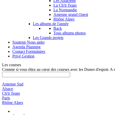
Les Alsaciens
La Ch'ti Team
La Normandie
Antenne grand Ouest
Rhône Alpes
Les albums de l'année
Back
Tous albums photos
Les Grands projets
Soutenir
Nous aider
Agenda
Planning
Contact
Formulaires
Privé
Gestion
Les courses
Comme si vous étiez au cœur des courses avec les Dunes d'espoir. A 
Antenne Sud
Alsace
Ch'ti Team
Paris
Rhône Alpes