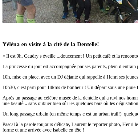
Yéléna en visite à la cité de la Dentelle!
« Il est 9h, Caudry s éveille ...doucement ! Un petit café et la rencont
La princesse du jour est accompagnée par ses parents, plein d entrain
10h, mise en place, avec un DJ déjanté qui rappelle à Henri ses jeune
10h30, c est parti pour 14kms de bonheur ! Un départ sous une pluie fin
Après un passage au célèbre musée de la dentelle qui a ravi nos homm
une beauté... sans oublier bien sûr les quelques bars où les dégustatio
Un long passage urbain (en même temps c est un urban trail!), quelques
Pascal à la parole toujours délicate, Laurent le reporter photo, Henri l
forme et une arrivée avec Isabelle en tête !