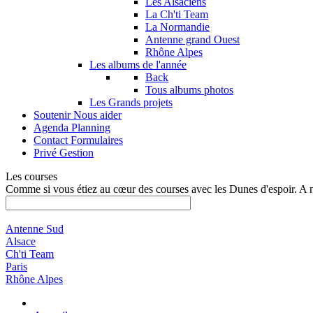
Les Alsaciens
La Ch'ti Team
La Normandie
Antenne grand Ouest
Rhône Alpes
Les albums de l'année
Back
Tous albums photos
Les Grands projets
Soutenir
Nous aider
Agenda
Planning
Contact
Formulaires
Privé
Gestion
Les courses
Comme si vous étiez au cœur des courses avec les Dunes d'espoir. A 
Antenne Sud
Alsace
Ch'ti Team
Paris
Rhône Alpes