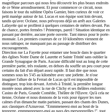
magnifique parcours qui nous fera découvrir les plus beaux endroits
de ce 9ème arrondissement. Et pour commencer ce circuit, nous
faisons le tour du sublime Opéra Garnier, bien curieux de voir ce
petit manège autour de lui. Lucas et son équipe sont loin devant,
tandis qu'avec Océane, nous prévoyons déjà un arrêt aux Galeries
Lafayette qui se profilent à quelques centaines de mètres devant. Pas
de chance, portes fermées ! Printemps, pareil ! Situation identique en
passant par derrière, aucune porte ouverte. Tant mieux pour le porte-
monnaie. Les premiers coureurs de ce 10 kilomètres viennent de
nous rattraper, ne manquant pas au passage de distribuer des
encouragements.
Direction rue La Fayette pour entamer une boucle dans le quartier
des églises Notre Dame de Laurette et Sainte Trinité sans oublier la
Grande Synagogue de Paris. Aucune difficulté tout au long de cette
première partie, très roulante, en dehors du souffle un peu court pour
certains du fait d'un départ assez rapide. Il faut dire que nous
sommes sous les 5'45 au kilomètre avec une joëlette. Je n'ose
imaginer l'allure de la Ferrari de Lucas qu'il est impossible de
distinguer, trop loin devant. Arrivés à Trinité, la première longue
montée nous attend avec la rue de Clichy et ses théâtres endormis:
Casino de Paris, Grande Comédie, Théâtre de l'Œuvre. Qu'à cela ne
tienne, Océane et nous donnons de la voix pour égayer les rues
calmes d'un dimanche matin parisien, passant des chants des Dunes,
aux classiques d'Aznavour. "Emmmeneeez-moi au bout de la
teeeeerre, emmmeeeeneez-moi au pays des merveeeeeilles !", tout