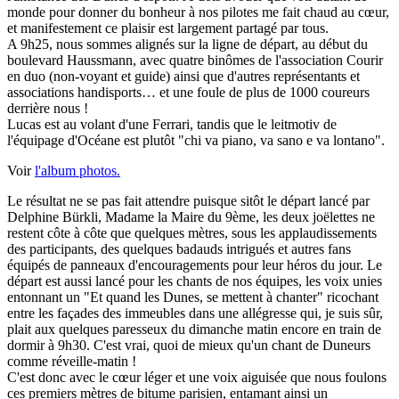
monde pour donner du bonheur à nos pilotes me fait chaud au cœur,
et manifestement ce plaisir est largement partagé par tous.
A 9h25, nous sommes alignés sur la ligne de départ, au début du
boulevard Haussmann, avec quatre binômes de l'association Courir
en duo (non-voyant et guide) ainsi que d'autres représentants et
associations handisports… et une foule de plus de 1000 coureurs
derrière nous !
Lucas est au volant d'une Ferrari, tandis que le leitmotiv de
l'équipage d'Océane est plutôt "chi va piano, va sano e va lontano".
Voir
l'album photos.
Le résultat ne se pas fait attendre puisque sitôt le départ lancé par
Delphine Bürkli, Madame la Maire du 9ème, les deux joëlettes ne
restent côte à côte que quelques mètres, sous les applaudissements
des participants, des quelques badauds intrigués et autres fans
équipés de panneaux d'encouragements pour leur héros du jour. Le
départ est aussi lancé pour les chants de nos équipes, les voix unies
entonnant un "Et quand les Dunes, se mettent à chanter" ricochant
entre les façades des immeubles dans une allégresse qui, je suis sûr,
plait aux quelques paresseux du dimanche matin encore en train de
dormir à 9h30. C'est vrai, quoi de mieux qu'un chant de Duneurs
comme réveille-matin !
C'est donc avec le cœur léger et une voix aiguisée que nous foulons
ces premiers mètres de bitume parisien, entamant ainsi un