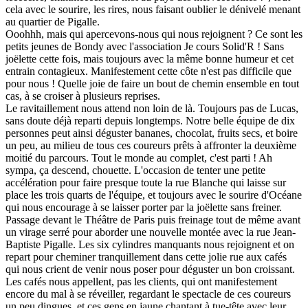
cela avec le sourire, les rires, nous faisant oublier le dénivelé menant
au quartier de Pigalle.
Ooohhh, mais qui apercevons-nous qui nous rejoignent ? Ce sont les
petits jeunes de Bondy avec l'association Je cours Solid'R ! Sans
joëlette cette fois, mais toujours avec la même bonne humeur et cet
entrain contagieux. Manifestement cette côte n'est pas difficile que
pour nous ! Quelle joie de faire un bout de chemin ensemble en tout
cas, à se croiser à plusieurs reprises.
Le ravitaillement nous attend non loin de là. Toujours pas de Lucas,
sans doute déjà reparti depuis longtemps. Notre belle équipe de dix
personnes peut ainsi déguster bananes, chocolat, fruits secs, et boire
un peu, au milieu de tous ces coureurs prêts à affronter la deuxième
moitié du parcours. Tout le monde au complet, c'est parti ! Ah
sympa, ça descend, chouette. L'occasion de tenter une petite
accélération pour faire presque toute la rue Blanche qui laisse sur
place les trois quarts de l'équipe, et toujours avec le sourire d'Océane
qui nous encourage à se laisser porter par la joëlette sans freiner.
Passage devant le Théâtre de Paris puis freinage tout de même avant
un virage serré pour aborder une nouvelle montée avec la rue Jean-
Baptiste Pigalle. Les six cylindres manquants nous rejoignent et on
repart pour cheminer tranquillement dans cette jolie rue aux cafés
qui nous crient de venir nous poser pour déguster un bon croissant.
Les cafés nous appellent, pas les clients, qui ont manifestement
encore du mal à se réveiller, regardant le spectacle de ces coureurs
un peu dingues, et ces gens en jaune chantant à tue-tête avec leur