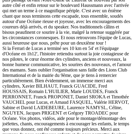
autre côté et enfin retour sur le boulevard Haussmann avec l'arrivée
qui met un terme à ce magnifique périple. C'est avec un énième
chant que nous terminons cette escapade, tous ensemble, soudés
autour d'une Océane rieuse et joyeuse, avec les encouragements des
coureurs déjà arrivés, et du speaker. Nos traditionnels câlins et
bisous peaufinent ce sourire à la vie, malgré la retenue suggérée par
les circonstances coronesques. Et nous retrouvons l'équipe de Lucas,
aussi heureuse que nous, prête pour un deuxième tour !
Si la Ferrari de Lucas a terminé ses 10 km en 54' et l'équipage
d'Océane en 1h12', l'histoire retiendra surtout la joie contagieuse de
nos pilotes, le cœur énorme des cylindres, anciens et nouveaux, la
bonne humeur communicative, les sourires des nouveaux, et l'amour
des mamans. Sans oublier l'organisation sans faille des Lions Club
International et de la mairie du 9ème, que je tiens à remercier
particulièrement. Bien évidemment, un immense merci aux
cylindres, Xavier BILHAUT, Franck GUACIDE, Fred
HOUSSAIS, Romain L'HUILIER, Marie LOUDES, Franck
PERRONNET, Franck PROPONET, Daniel SROKA et Timothée
VAUCHEL pour Lucas, et Arnaud FASQUEL, Valérie HERVOT,
Sabine et David LAIDEBEURE, Laurence NAMYSL, Céline,
NGUYEN, Jacques PRIGENT et Grégory TROADEC pour
Océane. Vos photos, vidéos, aide pour le montage/démontage des
joëlettes, chants, encouragements à encourager les enfants, le temps
que vous donnez, ont été comme toujours précieux. Merci aux