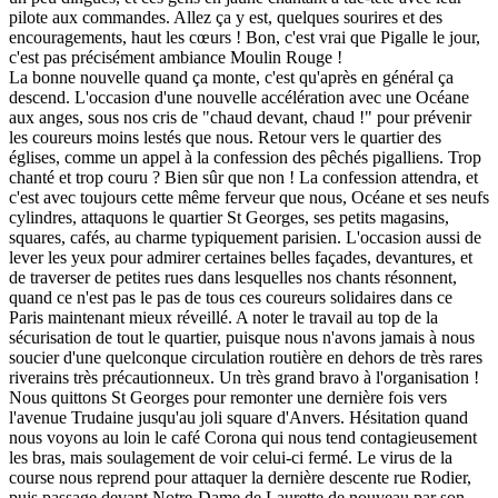
pilote aux commandes. Allez ça y est, quelques sourires et des
encouragements, haut les cœurs ! Bon, c'est vrai que Pigalle le jour,
c'est pas précisément ambiance Moulin Rouge !
La bonne nouvelle quand ça monte, c'est qu'après en général ça
descend. L'occasion d'une nouvelle accélération avec une Océane
aux anges, sous nos cris de "chaud devant, chaud !" pour prévenir
les coureurs moins lestés que nous. Retour vers le quartier des
églises, comme un appel à la confession des pêchés pigalliens. Trop
chanté et trop couru ? Bien sûr que non ! La confession attendra, et
c'est avec toujours cette même ferveur que nous, Océane et ses neufs
cylindres, attaquons le quartier St Georges, ses petits magasins,
squares, cafés, au charme typiquement parisien. L'occasion aussi de
lever les yeux pour admirer certaines belles façades, devantures, et
de traverser de petites rues dans lesquelles nos chants résonnent,
quand ce n'est pas le pas de tous ces coureurs solidaires dans ce
Paris maintenant mieux réveillé. A noter le travail au top de la
sécurisation de tout le quartier, puisque nous n'avons jamais à nous
soucier d'une quelconque circulation routière en dehors de très rares
riverains très précautionneux. Un très grand bravo à l'organisation !
Nous quittons St Georges pour remonter une dernière fois vers
l'avenue Trudaine jusqu'au joli square d'Anvers. Hésitation quand
nous voyons au loin le café Corona qui nous tend contagieusement
les bras, mais soulagement de voir celui-ci fermé. Le virus de la
course nous reprend pour attaquer la dernière descente rue Rodier,
puis passage devant Notre-Dame de Laurette de nouveau par son