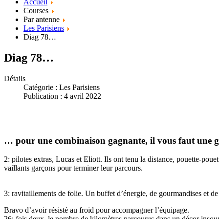
Accueil
Courses
Par antenne
Les Parisiens
Diag 78…
Diag 78…
Détails
Catégorie :
Les Parisiens
Publication : 4 avril 2022
… pour une combinaison gagnante, il vous faut une grille
2: pilotes extras, Lucas et Eliott. Ils ont tenu la distance, pouette-po
vaillants garçons pour terminer leur parcours.
3: ravitaillements de folie. Un buffet d’énergie, de gourmandises et d
Bravo d’avoir résisté au froid pour accompagner l’équipage.
26: fois deux, le nombre de kilomètres parcourus dans un décor insoup