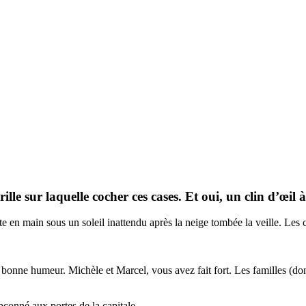
 sur laquelle cocher ces cases. Et oui, un clin d’œil à l
uette en main sous un soleil inattendu après la neige tombée la veille. Les
e bonne humeur. Michèle et Marcel, vous avez fait fort. Les familles (don
çonné aux portes de la capitale.