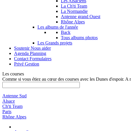
Les Alsaciens
La Ch'ti Team
La Normandie
Antenne grand Ouest
Rhône Alpes
Les albums de l'année
Back
Tous albums photos
Les Grands projets
Soutenir
Nous aider
Agenda
Planning
Contact
Formulaires
Privé
Gestion
Les courses
Comme si vous étiez au cœur des courses avec les Dunes d'espoir. A 
Antenne Sud
Alsace
Ch'ti Team
Paris
Rhône Alpes