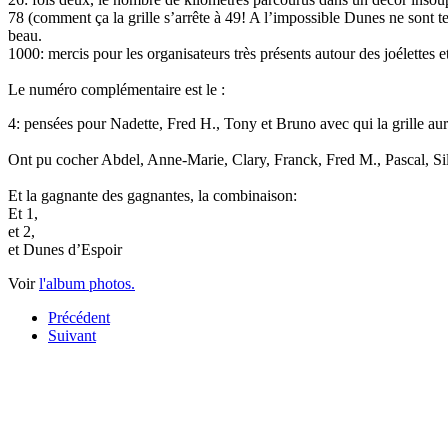
78 (comment ça la grille s’arrête à 49! A l’impossible Dunes ne sont ten
beau.
1000: mercis pour les organisateurs très présents autour des joélettes e
Le numéro complémentaire est le :
4: pensées pour Nadette, Fred H., Tony et Bruno avec qui la grille aur
Ont pu cocher Abdel, Anne-Marie, Clary, Franck, Fred M., Pascal, Sil
Et la gagnante des gagnantes, la combinaison:
Et 1,
et 2,
et Dunes d’Espoir
Voir
l'album photos.
Précédent
Suivant