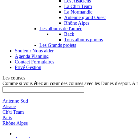
Les Alsaciens
La Ch'ti Team
La Normandie
Antenne grand Ouest
Rhône Alpes
Les albums de l'année
Back
Tous albums photos
Les Grands projets
Soutenir
Nous aider
Agenda
Planning
Contact
Formulaires
Privé
Gestion
Les courses
Comme si vous étiez au cœur des courses avec les Dunes d'espoir. A 
Antenne Sud
Alsace
Ch'ti Team
Paris
Rhône Alpes