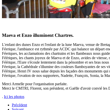
Maeva et Enzo illuminent Chartres.
L'enfant des dunes Enzo et l'enfant de la lune Maeva, venue de Bretagn
Féerique, l'ambiance est rythmée par ACDC qui balance un départ endi
Féeriques, les acclamations des chartrains et les flambeaux nous guiden
Féériques, les chants joyeux de Maeva et de Enzo, avides de vitesse, n
Féérique, l'Eure s'écoule lentement dans la pénombre et ses bras nous
Féerique, la Cathédrale s'illumine des couleurs flamboyantes de ses vitr
Féérique, Henri IV nous salue depuis les façades des monuments qui 
Féerique, l'ovation de nos supporters, Nadette, François, Sonia, la Mam
Merci Armelle pour l'organisation parfaite.
Merci le CMTRI, Florent, son président, et Gaëlle d'avoir convié les 
.
Ici les photos
Précédent
Suivant