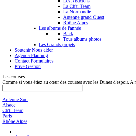
Les Alsaciens
La Ch'ti Team
La Normandie
Antenne grand Ouest
Rhône Alpes
Les albums de l'année
Back
Tous albums photos
Les Grands projets
Soutenir
Nous aider
Agenda
Planning
Contact
Formulaires
Privé
Gestion
Les courses
Comme si vous étiez au cœur des courses avec les Dunes d'espoir. A 
Antenne Sud
Alsace
Ch'ti Team
Paris
Rhône Alpes