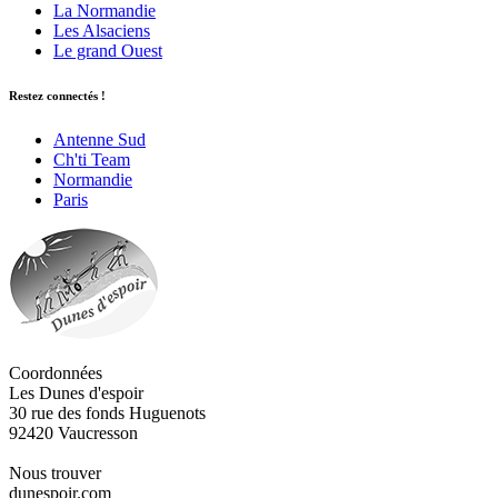
La Normandie
Les Alsaciens
Le grand Ouest
Restez connectés !
Antenne Sud
Ch'ti Team
Normandie
Paris
Coordonnées
Les Dunes d'espoir
30 rue des fonds Huguenots
92420 Vaucresson
Nous trouver
dunespoir.com