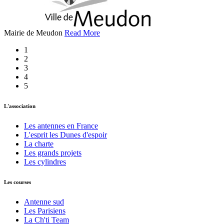
Mairie de Meudon
Read More
1
2
3
4
5
L'association
Les antennes en France
L'esprit les Dunes d'espoir
La charte
Les grands projets
Les cylindres
Les courses
Antenne sud
Les Parisiens
La Ch'ti Team