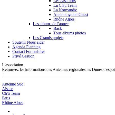
Les Alsaciens
La Ch'ti Team
La Normandie
Antenne grand Ouest
Rhône Alpes
Les albums de l'année
Back
Tous albums photos
Les Grands projets
Soutenir
Nous aider
Agenda
Planning
Contact
Formulaires
Privé
Gestion
L'association
Retrouvez les informations des Antennes régionales les Dunes d'espoi
Antenne Sud
Alsace
Ch'ti Team
Paris
Rhône Alpes