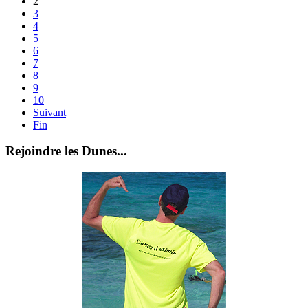
2
3
4
5
6
7
8
9
10
Suivant
Fin
Rejoindre les Dunes...