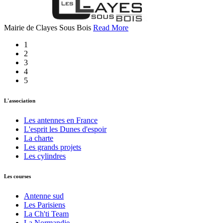
Mairie de Clayes Sous Bois
Read More
1
2
3
4
5
L'association
Les antennes en France
L'esprit les Dunes d'espoir
La charte
Les grands projets
Les cylindres
Les courses
Antenne sud
Les Parisiens
La Ch'ti Team
La Normandie