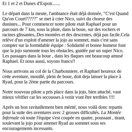
Et 1 et 2 et Dunes d'Espoir.......
Le départ dans la meute, l'ambiance était déjà donnée, "C'est Quand
Qu'on Court?????" se met à crier Nico, suivi du choeur des
dunistes... Pour commencer notre pilote etait Raphael pour un
parcours de 7 km, sous la pluie, dans la boue, sur des rochers et
racines glissantes,.Des montées et des descentes, déjà pas facile.Cela
relève d'un exploit d'amener la jojo au sommet, mais c'est sans
compter sur la formidable équipe : Solidarité et bonne humeur font
que la jojo surmonte tous les obstacles, guidée par un super Nico.
Les passages dans la boue , dans les flaques ont beaucoup amusé
Raphael. Et nous aussi, soyons francs!!
Nous arrivons au col de la Charbonniere, et Raphael heureux de
cette aventure, mouillé, plein de boue, doit deja laisser la place à
Ryad, pour la 2ème partie du parcours.
Notre nouveau pilote a pris place dans la jojo, bien attaché, vaut
mieux vérifier car les secousses à venir vont être terribles !!!!
Après un bon ravitaillement bien mérité, nous voilà donc repartis
pour la suite des aventures avec 2 grosses difficultés.
La Montée
Infernale
où toute l'équipe s'est coupée en quatre, poussant , tirant,
soulevant la jojo pour amener Ryad au sommet sous ses
encouragements incessants.