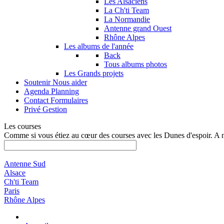
Les Alsaciens
La Ch'ti Team
La Normandie
Antenne grand Ouest
Rhône Alpes
Les albums de l'année
Back
Tous albums photos
Les Grands projets
Soutenir
Nous aider
Agenda
Planning
Contact
Formulaires
Privé
Gestion
Les courses
Comme si vous étiez au cœur des courses avec les Dunes d'espoir. A 
Antenne Sud
Alsace
Ch'ti Team
Paris
Rhône Alpes