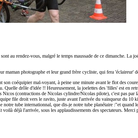
sont au rendez-vous, malgré le temps maussade de ce dimanche. La joél
ur maman photographe et leur grand frère cycliste, qui fera 'éclaireur' 
nt son coéquipier mal-voyant, à peine une minute avant le flot des coure
 Quelle drôle d'idée !! Heureusement, la joelettes des 'filles' est en retra
Nicos (contractions de Nicolas cylindre/Nicolas pilote), c'est pas par là,
uipe file droit vers le ravito, juste avant l'arrivée du vainqueur du 10 
notre tube internationnal, que dis-je notre tube planétaire :"et quand l
t voilà déjà l'arrivée, sous les applaudissements des spectateurs. Merc