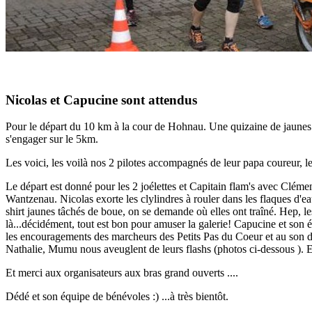
Nicolas et Capucine sont attendus
Pour le départ du 10 km à la cour de Hohnau. Une quizaine de jaunes 
s'engager sur le 5km.
Les voici, les voilà nos 2 pilotes accompagnés de leur papa coureur, le
Le départ est donné pour les 2 joélettes et Capitain flam's avec Cléme
Wantzenau. Nicolas exorte les clylindres à rouler dans les flaques d'eau.
shirt jaunes tâchés de boue, on se demande où elles ont traîné. Hep, les 
là...décidément, tout est bon pour amuser la galerie! Capucine et son éq
les encouragements des marcheurs des Petits Pas du Coeur et au son de 
Nathalie, Mumu nous aveuglent de leurs flashs (photos ci-dessous ). E
Et merci aux organisateurs aux bras grand ouverts ....
Dédé et son équipe de bénévoles :) ...à très bientôt.