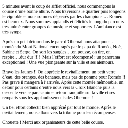
5 minutes avant le coup de sifflet officiel, nous commençons la
course d’une bonne allure. Nous traversons le quartier puis longeons
le vignoble et nous sommes dépassés par les champions … Roméo
est heureux. Nous sommes applaudis et félicités le long du parcours
très animé entre groupes de musique et supporters. L’ambiance est
très sympa.
Après un petit détour dans le parc d’Obernai nous attaquons la
montée du Mont National encouragés par le papa de Roméo, Noé,
Sabine et Serge. On sort les sangles….on pousse, on tire, on
respire….dur dur !!!! Mais l’effort est récompensé : un panorama
exceptionnel ! Une vue plongeante sur la ville et ses alentours.
Bravo les Jaunes !! On apprécie le ravitaillement, un petit verre
d’eau, des oranges, des bananes, mais pas de pomme pour Roméo !!
Pas grave il mangera à l’arrivée. Après cette montée mémorable, un
détour pour certains d’entre nous vers la Croix Blanche puis la
descente vers le parc canin et retour tranquille sur la ville et ses
remparts sous les applaudissements des Obernois !
Un bel effort collectif bien apprécié par tout le monde. Après le
ravitaillement, nous allons vers la tribune pour les récompenses.
Chouette ! Merci aux organisateurs de cette belle course.