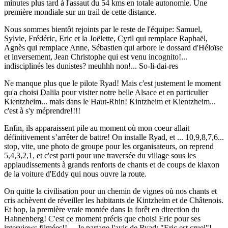
minutes plus tard à l'assaut du 54 kms en totale autonomie. Une
première mondiale sur un trail de cette distance.
Nous sommes bientôt rejoints par le reste de l'équipe: Samuel,
Sylvie, Frédéric, Eric et la Joëlette, Cyril qui remplace Raphaël,
Agnès qui remplace Anne, Sébastien qui arbore le dossard d'Héloïse
et inversement, Jean Christophe qui est venu incognito!...
indisciplinés les dunistes? meuhhh non!... So-li-dai-res
Ne manque plus que le pilote Ryad! Mais c'est justement le moment
qu'a choisi Dalila pour visiter notre belle Alsace et en particulier
Kientzheim... mais dans le Haut-Rhin! Kintzheim et Kientzheim...
c'est à s'y méprendre!!!!
Enfin, ils apparaissent pile au moment où mon coeur allait
définitivement s’arrêter de battre! On installe Ryad, et ... 10,9,8,7,6...
stop, vite, une photo de groupe pour les organisateurs, on reprend
5,4,3,2,1, et c'est parti pour une traversée du village sous les
applaudissements à grands renforts de chants et de coups de klaxon
de la voiture d'Eddy qui nous ouvre la route.
On quitte la civilisation pour un chemin de vignes où nos chants et
cris achèvent de réveiller les habitants de Kintzheim et de Châtenois.
Et hop, la première vraie montée dans la forêt en direction du
Hahnenberg! C'est ce moment précis que choisi Eric pour ses
interviews filmées!! ... Je partage l'avis de Ryad: "Eric est cruel"!