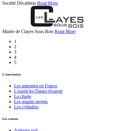
Société Décathlon
Read More
Mairie de Clayes Sous Bois
Read More
1
2
3
4
5
L'association
Les antennes en France
L'esprit les Dunes d'espoir
La charte
Les grands projets
Les cylindres
Les courses
Antenne sud