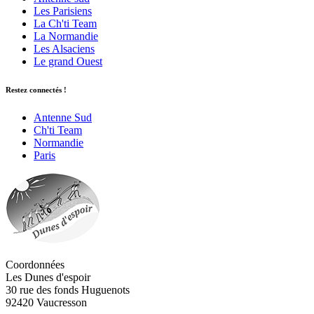
Les Parisiens
La Ch'ti Team
La Normandie
Les Alsaciens
Le grand Ouest
Restez connectés !
Antenne Sud
Ch'ti Team
Normandie
Paris
Coordonnées
Les Dunes d'espoir
30 rue des fonds Huguenots
92420 Vaucresson