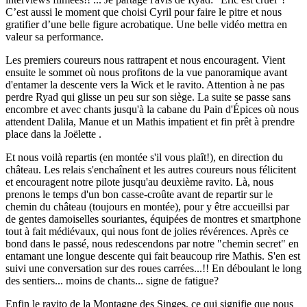
C’est aussi le moment que choisi Cyril pour faire le pitre et nous
gratifier d’une belle figure acrobatique. Une belle vidéo mettra en
valeur sa performance.
Les premiers coureurs nous rattrapent et nous encouragent. Vient
ensuite le sommet où nous profitons de la vue panoramique avant
d'entamer la descente vers la Wick et le ravito. Attention à ne pas
perdre Ryad qui glisse un peu sur son siège. La suite se passe sans
encombre et avec chants jusqu'à la cabane du Pain d'Épices où nous
attendent Dalila, Manue et un Mathis impatient et fin prêt à prendre
place dans la Joëlette .
Et nous voilà repartis (en montée s'il vous plaît!), en direction du
château. Les relais s'enchaînent et les autres coureurs nous félicitent
et encouragent notre pilote jusqu'au deuxième ravito. Là, nous
prenons le temps d'un bon casse-croûte avant de repartir sur le
chemin du château (toujours en montée), pour y être accueillsi par
de gentes damoiselles souriantes, équipées de montres et smartphone
tout à fait médiévaux, qui nous font de jolies révérences. Après ce
bond dans le passé, nous redescendons par notre "chemin secret" en
entamant une longue descente qui fait beaucoup rire Mathis. S'en est
suivi une conversation sur des roues carrées...!! En déboulant le long
des sentiers... moins de chants... signe de fatigue?
Enfin le ravito de la Montagne des Singes, ce qui signifie que nous