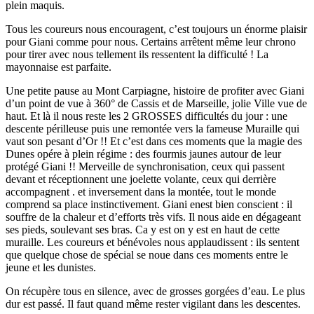
plein maquis.
Tous les coureurs nous encouragent, c’est toujours un énorme plaisir
pour Giani comme pour nous. Certains arrêtent même leur chrono
pour tirer avec nous tellement ils ressentent la difficulté ! La
mayonnaise est parfaite.
Une petite pause au Mont Carpiagne, histoire de profiter avec Giani
d’un point de vue à 360° de Cassis et de Marseille, jolie Ville vue de
haut. Et là il nous reste les 2 GROSSES difficultés du jour : une
descente périlleuse puis une remontée vers la fameuse Muraille qui
vaut son pesant d’Or !! Et c’est dans ces moments que la magie des
Dunes opére à plein régime : des fourmis jaunes autour de leur
protégé Giani !! Merveille de synchronisation, ceux qui passent
devant et réceptionnent une joelette volante, ceux qui derrière
accompagnent . et inversement dans la montée, tout le monde
comprend sa place instinctivement. Giani enest bien conscient : il
souffre de la chaleur et d’efforts très vifs. Il nous aide en dégageant
ses pieds, soulevant ses bras. Ca y est on y est en haut de cette
muraille. Les coureurs et bénévoles nous applaudissent : ils sentent
que quelque chose de spécial se noue dans ces moments entre le
jeune et les dunistes.
On récupère tous en silence, avec de grosses gorgées d’eau. Le plus
dur est passé. Il faut quand même rester vigilant dans les descentes.