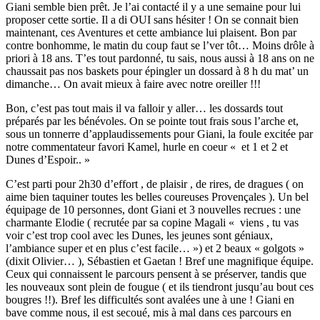
Giani semble bien prêt. Je l’ai contacté il y a une semaine pour lui
proposer cette sortie. Il a di OUI sans hésiter ! On se connait bien
maintenant, ces Aventures et cette ambiance lui plaisent. Bon par
contre bonhomme, le matin du coup faut se l’ver tôt… Moins drôle à
priori à 18 ans. T’es tout pardonné, tu sais, nous aussi à 18 ans on ne
chaussait pas nos baskets pour épingler un dossard à 8 h du mat’ un
dimanche… On avait mieux à faire avec notre oreiller !!!
Bon, c’est pas tout mais il va falloir y aller… les dossards tout
préparés par les bénévoles. On se pointe tout frais sous l’arche et,
sous un tonnerre d’applaudissements pour Giani, la foule excitée par
notre commentateur favori Kamel, hurle en coeur « et 1 et 2 et
Dunes d’Espoir.. »
C’est parti pour 2h30 d’effort , de plaisir , de rires, de dragues ( on
aime bien taquiner toutes les belles coureuses Provençales ). Un bel
équipage de 10 personnes, dont Giani et 3 nouvelles recrues : une
charmante Elodie ( recrutée par sa copine Magali « viens , tu vas
voir c’est trop cool avec les Dunes, les jeunes sont géniaux,
l’ambiance super et en plus c’est facile… ») et 2 beaux « golgots »
(dixit Olivier… ), Sébastien et Gaetan ! Bref une magnifique équipe.
Ceux qui connaissent le parcours pensent à se préserver, tandis que
les nouveaux sont plein de fougue ( et ils tiendront jusqu’au bout ces
bougres !!). Bref les difficultés sont avalées une à une ! Giani en
bave comme nous, il est secoué, mis à mal dans ces parcours en