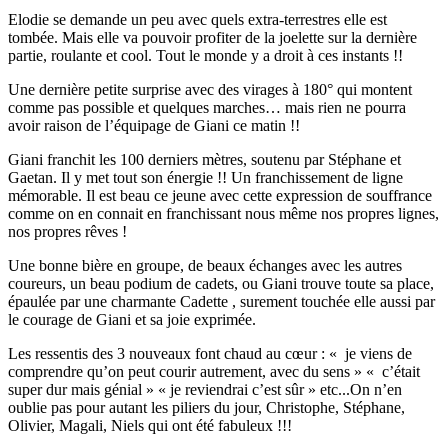
Elodie se demande un peu avec quels extra-terrestres elle est
tombée. Mais elle va pouvoir profiter de la joelette sur la dernière
partie, roulante et cool. Tout le monde y a droit à ces instants !!
Une dernière petite surprise avec des virages à 180° qui montent
comme pas possible et quelques marches… mais rien ne pourra
avoir raison de l’équipage de Giani ce matin !!
Giani franchit les 100 derniers mètres, soutenu par Stéphane et
Gaetan. Il y met tout son énergie !! Un franchissement de ligne
mémorable. Il est beau ce jeune avec cette expression de souffrance
comme on en connait en franchissant nous même nos propres lignes,
nos propres rêves !
Une bonne bière en groupe, de beaux échanges avec les autres
coureurs, un beau podium de cadets, ou Giani trouve toute sa place,
épaulée par une charmante Cadette , surement touchée elle aussi par
le courage de Giani et sa joie exprimée.
Les ressentis des 3 nouveaux font chaud au cœur : « je viens de
comprendre qu’on peut courir autrement, avec du sens » « c’était
super dur mais génial » « je reviendrai c’est sûr » etc...On n’en
oublie pas pour autant les piliers du jour, Christophe, Stéphane,
Olivier, Magali, Niels qui ont été fabuleux !!!