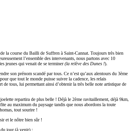
e la course du Bailli de Suffren à Saint-Cannat. Toujours très bien
aleureusement l’ensemble des intervenants, nous partons avec 10
des jeunes qui venait de se terminer
(la relève des Dunes !
).
ntendre son prénom scandé par tous. Ce n’est qu’aux alentours du 3ème
our que tout le monde puisse suivre la cadence, les relais
de tous, lui permettant ainsi d’obtenir la très belle note artistique de
joelette repartira de plus belle ! Déjà le 2ème ravitaillement, déjà 9km,
profite au maximum du paysage tandis que nous abordons la toute
homas, tout sourire !
ir et le nôtre bien sûr !
u jour (à venir) :