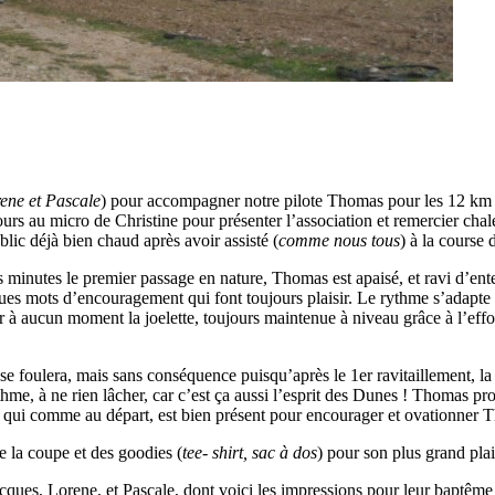
rene et Pascale
) pour accompagner notre pilote Thomas pour les 12 km d
ours au micro de Christine pour présenter l’association et remercier ch
blic déjà bien chaud après avoir assisté (
comme nous tous
) à la course 
s minutes le premier passage en nature, Thomas est apaisé, et ravi d’e
ues mots d’encouragement qui font toujours plaisir. Le rythme s’adapte p
à aucun moment la joelette, toujours maintenue à niveau grâce à l’effort 
se foulera, mais sans conséquence puisqu’après le 1er ravitaillement, la 
thme, à ne rien lâcher, car c’est ça aussi l’esprit des Dunes ! Thomas 
, qui comme au départ, est bien présent pour encourager et ovationner T
re la coupe et des goodies (
tee- shirt, sac à dos
) pour son plus grand plais
ques, Lorene, et Pascale, dont voici les impressions pour leur baptême d