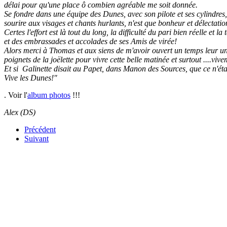
délai pour qu'une place ô combien agréable me soit donnée.
Se fondre dans une équipe des Dunes, avec son pilote et ses cylindres, 
sourire aux visages et chants hurlants, n'est que bonheur et délectatio
Certes l'effort est là tout du long, la difficulté du pari bien réelle et
et des embrassades et accolades de ses Amis de virée!
Alors merci à Thomas et aux siens de m'avoir ouvert un temps leur un
poignets de la joëlette pour vivre cette belle matinée et surtout ....viv
Et si Galinette disait au Papet, dans Manon des Sources, que ce n'étai
Vive les Dunes!"
.
Voir l'
album photos
!!!
Alex (DS)
Précédent
Suivant