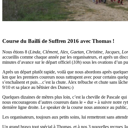
Course du Bailli de Suffren 2016 avec Thomas !
Nous étions 8 (
Linda, Clément, Alex, Gaetan, Christine, Jacques, Lo
accueillis comme chaque année par les organisateurs, et après un disc
minutes d’avance sur le départ officiel (
10h
) sous les ovations d’un pu
Après un départ plutôt rapide, voilà que nous abordons après quelque
km que les premiers coureurs nous rattrapent avec pour certains quelq
s’enchaînent et puis…c’est la chute. Alex trébuche et chute sans lâcher 
9/10 et sa place au bêtisier des Dunes;-)
Quelques dizaines de mètres plus loin, c’est la cheville de Pascale qui 
nous encourageons d’autres coureurs dans le « dur » à suivre notre ry
dernière ligne droite. Le speaker de la course nous annonce au public
Les organisateurs, toujours aux petits soins, lui remettront sans attend
Un grand bravo tout spécial à Thomas, et à nos 3 nouvelles recrues Jac