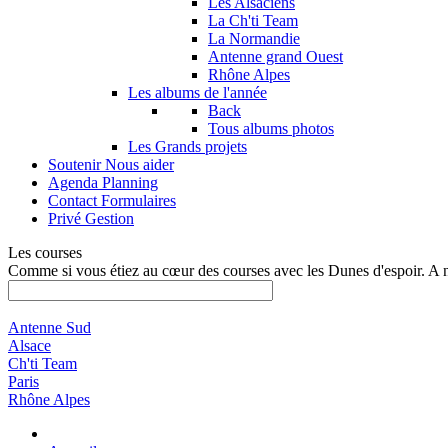
Les Alsaciens
La Ch'ti Team
La Normandie
Antenne grand Ouest
Rhône Alpes
Les albums de l'année
Back
Tous albums photos
Les Grands projets
Soutenir
Nous aider
Agenda
Planning
Contact
Formulaires
Privé
Gestion
Les courses
Comme si vous étiez au cœur des courses avec les Dunes d'espoir. A 
Antenne Sud
Alsace
Ch'ti Team
Paris
Rhône Alpes