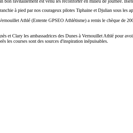
bon ravitaillement est venu les réconforter en milieu de journée. Bien qu
e, franchie à pied par nos courageux pilotes Tiphaine et Djulian sous les 
Vernouillet Athlé (Entente GPSEO Athlétisme) a remis le chèque de 2000
 et Clary les ambassadrices des Dunes à Vernouillet Athlé pour avoir 
ès les courses sont des sources d'inspiration inépuisables.