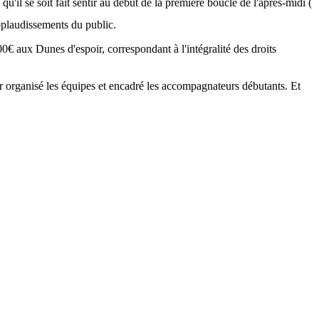
'il se soit fait sentir au début de la première boucle de l'après-midi (
applaudissements du public.
€ aux Dunes d'espoir, correspondant à l'intégralité des droits
organisé les équipes et encadré les accompagnateurs débutants. Et