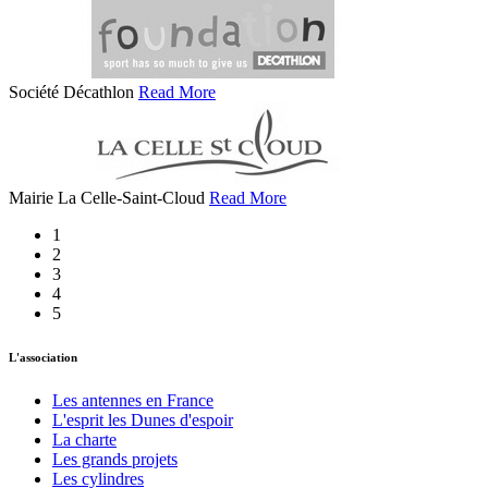
Société Décathlon
Read More
Mairie La Celle-Saint-Cloud
Read More
1
2
3
4
5
L'association
Les antennes en France
L'esprit les Dunes d'espoir
La charte
Les grands projets
Les cylindres