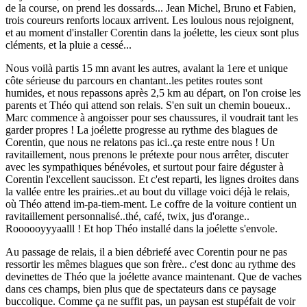
de la course, on prend les dossards... Jean Michel, Bruno et Fabien,
trois coureurs renforts locaux arrivent. Les loulous nous rejoignent,
et au moment d'installer Corentin dans la joélette, les cieux sont plus
cléments, et la pluie a cessé...
Nous voilà partis 15 mn avant les autres, avalant la 1ere et unique
côte sérieuse du parcours en chantant..les petites routes sont
humides, et nous repassons après 2,5 km au départ, on l'on croise les
parents et Théo qui attend son relais. S'en suit un chemin boueux..
Marc commence à angoisser pour ses chaussures, il voudrait tant les
garder propres ! La joélette progresse au rythme des blagues de
Corentin, que nous ne relatons pas ici..ça reste entre nous ! Un
ravitaillement, nous prenons le prétexte pour nous arrêter, discuter
avec les sympathiques bénévoles, et surtout pour faire déguster à
Corentin l'excellent saucisson. Et c'est reparti, les lignes droites dans
la vallée entre les prairies..et au bout du village voici déjà le relais,
où Théo attend im-pa-tiem-ment. Le coffre de la voiture contient un
ravitaillement personnalisé..thé, café, twix, jus d'orange..
Roooooyyyaalll ! Et hop Théo installé dans la joélette s'envole.
Au passage de relais, il a bien débriefé avec Corentin pour ne pas
ressortir les mêmes blagues que son frère.. c'est donc au rythme des
devinettes de Théo que la joélette avance maintenant. Que de vaches
dans ces champs, bien plus que de spectateurs dans ce paysage
buccolique. Comme ça ne suffit pas, un paysan est stupéfait de voir