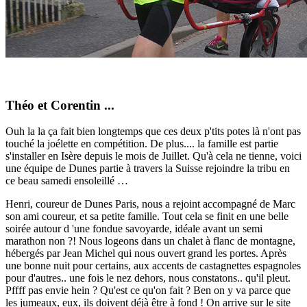
Théo et Corentin ...
Ouh la la ça fait bien longtemps que ces deux p'tits potes là n'ont pas
touché la joélette en compétition. De plus.... la famille est partie
s'installer en Isère depuis le mois de Juillet. Qu'à cela ne tienne, voici
une équipe de Dunes partie à travers la Suisse rejoindre la tribu en
ce beau samedi ensoleillé …
Henri, coureur de Dunes Paris, nous a rejoint accompagné de Marc
son ami coureur, et sa petite famille. Tout cela se finit en une belle
soirée autour d 'une fondue savoyarde, idéale avant un semi
marathon non ?! Nous logeons dans un chalet à flanc de montagne,
hébergés par Jean Michel qui nous ouvert grand les portes. Après
une bonne nuit pour certains, aux accents de castagnettes espagnoles
pour d'autres.. une fois le nez dehors, nous constatons.. qu'il pleut.
Pffff pas envie hein ? Qu'est ce qu'on fait ? Ben on y va parce que
les jumeaux, eux, ils doivent déjà être à fond ! On arrive sur le site