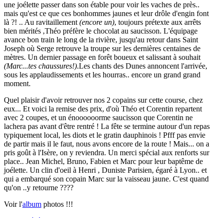
une joélette passer dans son étable pour voir les vaches de près..
mais qu'est ce que ces bonhommes jaunes et leur drôle d'engin font
là ?! .. Au ravitaillement
(encore un)
, toujours prétexte aux arrêts
bien mérités ,Théo préfère le chocolat au saucisson. L'équipage
avance bon train le long de la rivière, jusqu'au retour dans Saint
Joseph où Serge retrouve la troupe sur les dernières centaines de
mètres. Un dernier passage en forêt boueux et salissant à souhait
(Marc...tes chaussures!)
.Les chants des Dunes annoncent l'arrivée,
sous les applaudissements et les hourras.. encore un grand grand
moment.
Quel plaisir d'avoir retrouver nos 2 copains sur cette course, chez
eux... Et voici la remise des prix, d'où Théo et Corentin repartent
avec 2 coupes, et un énoooooorme saucisson que Corentin ne
lachera pas avant d'être rentré ! La fête se termine autour d'un repas
typiquement local, les diots et le gratin dauphinois ! Pfff pas envie
de partir mais il le faut, nous avons encore de la route ! Mais... on a
pris goût à l'Isère, on y reviendra. Un merci spécial aux renforts sur
place.. Jean Michel, Bruno, Fabien et Marc pour leur baptême de
joélette. Un clin d'oeil à Henri , Duniste Parisien, égaré à Lyon.. et
qui a embarqué son copain Marc sur la vaisseau jaune. C'est quand
qu'on ..y retourne ????
Voir l'
album
photos !!!