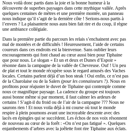
Nous voilà donc partis dans la joie et la bonne humeur à la
découverte de superbes paysages dans cette mythique vallée. Après
quelques centaines de mètres et une première montée, un panneau
nous indique qu’il s’agit de la dernière côte ! Serions-nous partis à
l’envers ? La plaisanterie nous aura bien fait rire et du coup, il règne
une ambiance collégiale.
Dans la première partie du parcours les relais s’enchainent avec pas
mal de montées et de difficultés ! Heureusement, l’aide de certains
coureurs dans ces endroits est la bienvenue. Sans oublier leurs
encouragements qui font chaud au cœur aussi bien pour Tiphaine
que pour nous. Le slogan « Et un et deux et Dunes d’Espoir »
résonne dans la campagne de la vallée de Chevreuse. Ouf ! Un peu
de plat et tout le monde récupère sous le regard amusés des Vaches
locales. Certains parlent déjà d’un bon steak ! Oui enfin, ce n’est pas
de la Charolaise ou de la Salers
(pour les connaisseurs ?)
. Nous en
profitons pour réajuster le duvet de Tiphaine qui contemple comme
nous ce magnifique paysage. La cadence du groupe est toujours
aussi bonne même si par moment, il faut calmer les ardeurs de
certains ! S’agit-il du froid ou de l’air de la campagne ??? Nous ne
saurons rien ! Et nous voila déjà à mi course où tout le monde
respire à plein poumons avant une incroyable descente avec des
lacés en épingles qui se succèdent. Les échos de nos voix résonnent
de nouveau au cœur de la forêt : «On n’est pas fatigué ». Quelques
enjambements d’arbres avec la joêlette font rire Tiphaine aux éclats.