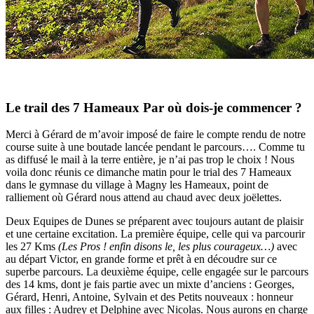
Le trail des 7 Hameaux Par où dois-je commencer ?
Merci à Gérard de m’avoir imposé de faire le compte rendu de notre
course suite à une boutade lancée pendant le parcours…. Comme tu
as diffusé le mail à la terre entière, je n’ai pas trop le choix ! Nous
voila donc réunis ce dimanche matin pour le trial des 7 Hameaux
dans le gymnase du village à Magny les Hameaux, point de
ralliement où Gérard nous attend au chaud avec deux joëlettes.
Deux Equipes de Dunes se préparent avec toujours autant de plaisir
et une certaine excitation. La première équipe, celle qui va parcourir
les 27 Kms
(Les Pros ! enfin disons le, les plus courageux…)
avec
au départ Victor, en grande forme et prêt à en découdre sur ce
superbe parcours. La deuxième équipe, celle engagée sur le parcours
des 14 kms, dont je fais partie avec un mixte d’anciens : Georges,
Gérard, Henri, Antoine, Sylvain et des Petits nouveaux : honneur
aux filles : Audrey et Delphine avec Nicolas. Nous aurons en charge