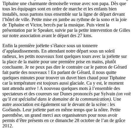
Tiphaine une charmante demoiselle venue avec son papa. Dès que
tous les équipages sont en ordre de marche et les enfants bien
installés, nous partons tous ensemble sur la ligne de départ devant
l’hôtel de ville. Petite mise en jambe au rythme de la sono et la joie
de Tiphaine et Victor, bercés par la musique. Puis vient la
présentation par le Speaker, suivie par la petite intervention de Gilles
sur notre association avant le départ des 27 kms.
Enfin la première joëlette s’élance sous un tonnerre
d’applaudissements. En attendant notre départ sous un soleil
radieux, les petits nouveaux font quelques tours avec la joëlette sur
la place de la mairie pour une première prise en mains, plutôt
concluante. Je ne peux pas dire le contraire car le patron de Gérard
fait partie des nouveaux ! En parlant de Gérard, il nous quitte
quelques minutes pour trouver un duvet bien chaud pour Tiphaine
car la température est toujours aussi glaciale. Ca y est, le moment
tant attendu arrive ! A nouveau quelques mots à l’ensemble des
spectateurs et des coureurs sur Dunes prononcés par Sylvain
(on voit
qu’il est spécialisé dans le domaine de la communication)
. Une
autre association est également sur le devant de la scène : les
Goélands. Leur joëlette part en même temps que la nôtre. Petite
parenthèse, un grand merci aux organisateurs pour nous avoir
permis d’être présents en ce dimanche 28 octobre de l’an de grâce
2012.