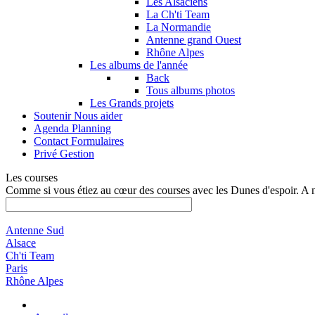
Les Alsaciens
La Ch'ti Team
La Normandie
Antenne grand Ouest
Rhône Alpes
Les albums de l'année
Back
Tous albums photos
Les Grands projets
Soutenir
Nous aider
Agenda
Planning
Contact
Formulaires
Privé
Gestion
Les courses
Comme si vous étiez au cœur des courses avec les Dunes d'espoir. A 
Antenne Sud
Alsace
Ch'ti Team
Paris
Rhône Alpes