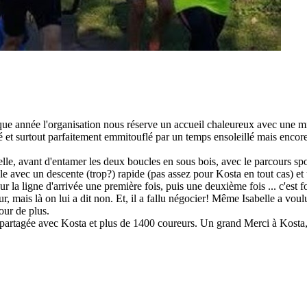
année l'organisation nous réserve un accueil chaleureux avec une mise
tallé et surtout parfaitement emmitouflé par un temps ensoleillé mais enco
belle, avant d'entamer les deux boucles en sous bois, avec le parcours spo
le avec un descente (trop?) rapide (pas assez pour Kosta en tout cas) et
r la ligne d'arrivée une première fois, puis une deuxième fois ... c'est fo
r, mais là on lui a dit non. Et, il a fallu négocier! Même Isabelle a voulu
our de plus.
rtagée avec Kosta et plus de 1400 coureurs. Un grand Merci à Kosta, Isa