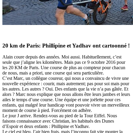
20 km de Paris: Phillipine et Yadhav ont cartoonné !
Alain coure depuis des années. Moi aussi. Habituellement, c’est
seule que j’aligne les kilomètres. Mais pas ce 9 octobre 2016 pour
les 20 KM de Paris. Une course de plus au compteur pour chacun
de nous, mais a priori, une course qui sera particulière.
C’est Marc, un collègue coureur, qui nous a convaincu de vivre une
nouvelle expérience : courir, mais autrement; pas pour soi mais pour
les autres. Les autres ? Oui. Des enfants que la vie n’a pas gâtée. Et
alors ? Marc nous explique que nous allons être leurs jambes et leurs
ailes le temps d’une course. Une équipe et une joëlette pour ces
enfants, qui malgré leur handicap vont pouvoir vivre un merveilleux
moment de course à pied. Forcément on adhère.
Le jour J arrive. Rendez-vous au pied de la Tour Eiffel. Nous
faisons connaissance avec Christian, les habitués des Dunes
d’Espoir et deux enfants : Phillipine et Yadhav.
Le ciel est bleu, l’air bien frais, mais l’inconnu fait vite monter la