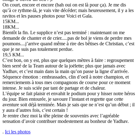
On court, encore et encore (bah oui on est là pour ça). Je me dis
qu’à ce rythme-là, je vais vite décéder; mais heureusement, il y a les
ravitos et les pauses photos pour Voici et Gala.
15KM...
18KM...
Bientôt la fin. Le supplice n’est pas terminé : maintenant on me
demande de chanter et de crier.....pas de bol je viens de perdre mes
poumons....j’arrive quand même à rire des bêtises de Christian, c’est
que je ne suis pas totalement perdue.
19,5 KM...
C’est bon, on y est, plus que quelques mètres à faire : regroupement
bien serré de la Team autour de la joëlette; plus que jamais avec
Yadhav, et c’est main dans la main qu’on passe la ligne d’arrivée.
Séquence émotion : embrassades, clin d’oeil à notre champion, et
remerciements à tous mes compagnons de course pour ce moment
intense. Je suis sciée par tant de partage et de chaleur.
L’équipe se fait plaisir et envahit le podium pour y hisser notre héros
du jour. Bien entourée, je savoure l’instant et regrette que cette
aventure soit déjà terminée. Mais je sais que ne n’est qu’un début ; il
y aura d’autres fois, c’est certain !
Je rentre chez moi la tête pleine de souvenirs avec l’agréable
sensation d’avoir contribuer modestement au bonheur de Yadhav.
.
Ici les photos