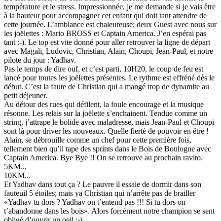
température et le stress. Impressionnée, je me demande si je vais être
à la hauteur pour accompagner cet enfant qui doit tant attendre de
cette journée. L’ambiance est chaleureuse; deux Guest avec nous sur
les joëlettes : Mario BROSS et Captain America. J’en espérai pas
tant :-). Le top est vite donné pour aller retrouver la ligne de départ
avec Magali, Ludovic, Christian, Alain, Choupi, Jean-Paul, et notre
pilote du jour : Yadhav.
Pas le temps de dire ouf, et c’est parti, 10H20, le coup de feu est
lancé pour toutes les joëlettes présentes. Le rythme est effréné dès le
début. C’est la faute de Christian qui a mangé trop de dynamite au
petit déjeuner.
Au détour des rues qui défilent, la foule encourage et la musique
résonne. Les relais sur la joëlette s’enchainent. Tendue comme un
string, j’attrape le bolide avec maladresse, mais Jean-Paul et Choupi
sont là pour driver les nouveaux. Quelle fierté de pouvoir en être !
Alain, se débrouille comme un chef pour cette première fois,
tellement bien qu’il tape des sprints dans le Bois de Boulogne avec
Captain America. Bye Bye !! On se retrouve au prochain ravito.
5KM...
10KM...
Et Yadhav dans tout ça ? Le pauvre il essaie de dormir dans son
fauteuil 5 étoiles; mais ya Christian qui n’arrête pas de brailler
«Yadhav tu dors ? Yadhav on t’entend pas !!! Si tu dors on
t’abandonne dans les bois». Alors forcément notre champion se sent
obligé d’ouvrir un oeil :-).