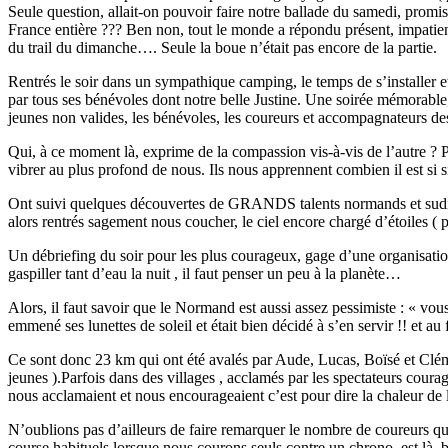
Seule question, allait-on pouvoir faire notre ballade du samedi, promi
France entière ??? Ben non, tout le monde a répondu présent, impatient
du trail du dimanche…. Seule la boue n’était pas encore de la partie.
Rentrés le soir dans un sympathique camping, le temps de s’installer e
par tous ses bénévoles dont notre belle Justine. Une soirée mémorable,
jeunes non valides, les bénévoles, les coureurs et accompagnateurs des
Qui, à ce moment là, exprime de la compassion vis-à-vis de l’autre ? 
vibrer au plus profond de nous. Ils nous apprennent combien il est si s
Ont suivi quelques découvertes de GRANDS talents normands et sudis
alors rentrés sagement nous coucher, le ciel encore chargé d’étoiles ( pa
Un débriefing du soir pour les plus courageux, gage d’une organisatio
gaspiller tant d’eau la nuit , il faut penser un peu à la planète…
Alors, il faut savoir que le Normand est aussi assez pessimiste : « vous
emmené ses lunettes de soleil et était bien décidé à s’en servir !! et au
Ce sont donc 23 km qui ont été avalés par Aude, Lucas, Boïsé et Clémen
jeunes ).Parfois dans des villages , acclamés par les spectateurs courag
nous acclamaient et nous encourageaient c’est pour dire la chaleur de l
N’oublions pas d’ailleurs de faire remarquer le nombre de coureurs qui 
course habituels lorsque nous courons seuls contre un chrono, est là, bie