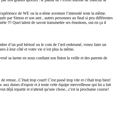
e expérience de WE ou la n-ième aventure l’intensité reste la même.
ée par Simon et son ami , autres personnes au final si peu différentes
ète !!! Quel talent de savoir transmettre ses émotions, oui en ça il
ombre d’un poil hérissé ou le coin de l’œil embrumé, venez faire un
es à leur côté et votre vie n’est plus la même.
ersé sa larme en nous confiant son fiston la veille et des parents de
etour...C'était trop court! C'est passé trop vite et c'était trop bien!
c aux dunes d'espoir et à toute cette équipe merveilleuse qui lui a fait
ut déjà repartir et n'attend qu'une chose...c'est la prochaine course!