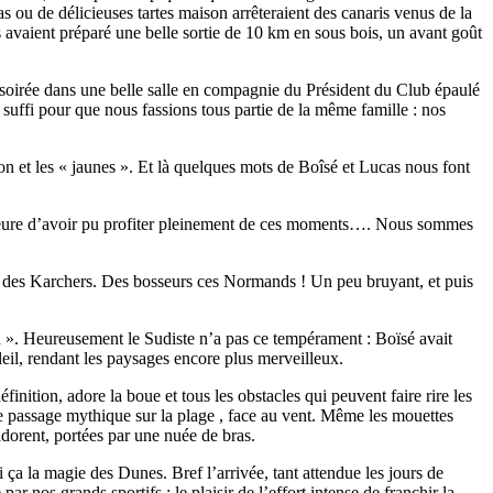
 ou de délicieuses tartes maison arrêteraient des canaris venus de la
s avaient préparé une belle sortie de 10 km en sous bois, un avant goût
la soirée dans une belle salle en compagnie du Président du Club épaulé
suffi pour que nous fassions tous partie de la même famille : nos
n et les « jaunes ». Et là quelques mots de Boîsé et Lucas nous font
heure d’avoir pu profiter pleinement de ces moments…. Nous sommes
ec des Karchers. Des bosseurs ces Normands ! Un peu bruyant, et puis
main ». Heureusement le Sudiste n’a pas ce tempérament : Boïsé avait
soleil, rendant les paysages encore plus merveilleux.
nition, adore la boue et tous les obstacles qui peuvent faire rire les
e ce passage mythique sur la plage , face au vent. Même les mouettes
adorent, portées par une nuée de bras.
 ça la magie des Dunes. Bref l’arrivée, tant attendue les jours de
r nos grands sportifs : le plaisir de l’effort intense de franchir la