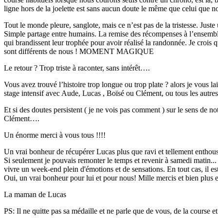
ligne hors de la joelette est sans aucun doute le même que celui que 
Tout le monde pleure, sanglote, mais ce n’est pas de la tristesse. Just
Simple partage entre humains. La remise des récompenses à l’ensemble 
qui brandissent leur trophée pour avoir réalisé la randonnée. Je crois q
sont différents de nous ! MOMENT MAGIQUE
Le retour ? Trop triste à raconter, sans intérêt….
Vous avez trouvé l’histoire trop longue ou trop plate ? alors je vous 
stage intensif avec Aude, Lucas , Boïsé ou Clément, ou tous les autres
Et si des doutes persistent ( je ne vois pas comment ) sur le sens de no
Clément….
Un énorme merci à vous tous !!!!
Un vrai bonheur de récupérer Lucas plus que ravi et tellement enthousias
Si seulement je pouvais remonter le temps et revenir à samedi matin... J
vivre un week-end plein d'émotions et de sensations. En tout cas, il est
Oui, un vrai bonheur pour lui et pour nous! Mille mercis et bien plus e
La maman de Lucas
PS: Il ne quitte pas sa médaille et ne parle que de vous, de la course et d