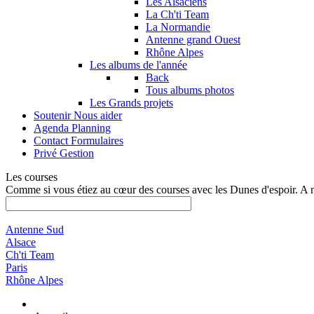
Les Alsaciens
La Ch'ti Team
La Normandie
Antenne grand Ouest
Rhône Alpes
Les albums de l'année
Back
Tous albums photos
Les Grands projets
Soutenir
Nous aider
Agenda
Planning
Contact
Formulaires
Privé
Gestion
Les courses
Comme si vous étiez au cœur des courses avec les Dunes d'espoir. A 
Antenne Sud
Alsace
Ch'ti Team
Paris
Rhône Alpes