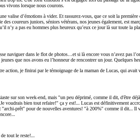
nous vivons lorsque nous courons.
e une valise d’émotions à vider. Et rassurez-vous, que ce soit la premièr
des coureurs juniors, séniors vétérans, nos jeunes également, est marqu
u’il n’y a pas eu hommes plus heureux qu’eux ce jour là sur toute la plan
laisse naviguer dans le flot de photos…et si là encore vous n’avez pas l’
 jeunes que nos avons eu l’honneur de rencontrer un jour. Quelques heur
tre action, je finirai par le témoignage de la maman de Lucas, qui avait v
te sur son week-end, mais "un peu déprimé, comme il dit, d'être déjà de r
e voudrais bien tout refaire!" ça y est!... Lucas est définitivement accro
 "archi-prêt" pour de nouvelles aventures! "à 200%" comme il dit... Il ve
ncore...
e tout le reste!...