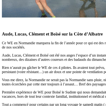
Aude, Lucas, Clément et Boïsé sur la Côte d’Albatre
Ce WE en Normandie marquera la fin de l’année pour ce qui est des r
de nos sociétés.
Aude, Lucas, Clément et Boïsé ont été nos anges l’espace d’un instant.
nombreux, des dizaines d’autres coureurs et des badauds du dimanche 
Rien n’aurait pu gâcher le WE de ces 4 pilotes. Ils avaient tout pré
persistant (voire résistant…) un air doux et une pointe de ventilation p
Vous me direz, la Normandie ne serait pas la Normandie sans pluie, ni 
toutes écorchées par cette mer toujours à l’assaut… Bref des paysages 
Première expérience de WE pour Boïsé le Sudiste qui nous demandait
vacances, hors de tout leur contexte familial, institutionnel et médical d
Tout a commencé pour certains par un long voyage le samedi matin ( plu