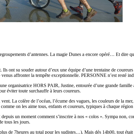
egroupements d’antennes. La magie Dunes a encore opéré… Et dire que 
 Ils ont su souder autour d’eux une équipe d’une trentaine de coureurs t
venus affronter la tempête exceptionnelle. PERSONNE n’est resté indiff
vu, une organisatrice HORS PAIR, Justine, entourée d’une grande famill
our éviter toute surchauffe à leurs coureurs.
vent. La colère de l’océan, l’écume des vagues, les couleurs de la mer, l
comme on les aime tous, enfants et coureurs, typiques à chaque région e
 depuis un moment comment s’inscrire à nos « colos ». Sympa non, com
e tous les jours.
s de 7heures au total pour les sudistes…). Mais dés 14h00, tout était o