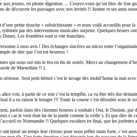
se aux jeunes, en pleine digestion…. Croyez-vous qu’un bloc de foie gras
s de découvrir les paysages avec nos invités !! Justine et ses amis nou
t d’une petite douche » rafraichissante » et nous voilà accueillis pour 
 rythmée par des interventions musicales surprise. Quelques heures ont 
 Dunes. Les frontières sont si vite franchies.
Personne à mon avis ! Des échanges sincères au micro entre l’organisatio
imple de dire que l’on est heureux !
tes qui nous ont mis le feu en fin de soirée. Merci au changement d’
role de Marseillais !! ).
n sérieuse. Seul petit bémol c’est le lavage des mobil’home la nuit av
 allez voir, à partir de ce soir c’est la tempête, ca va être très dur de
 final il a eu raison le bougre !!! Toute la course s’est déroulée sous le 
t, parfois dans des chemins boueux à souhait ( Oui, le Duniste, par défi
eux ( car le vent était lui de la partie comme la veille ). Et que dire d
’accueil en Normandie !! Quelques escaliers en final, que les joelettes 
ont laissé un temps leur chrono pour nous prêter main forte, c’est aussi
n trop tôt. Une forte émotion s’est dégagée lors du passage de la ligne pa