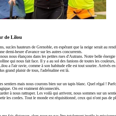
r de Lilou
ans, sur.les hauteurs de Grenoble, en espérant que la neige serait au ren
ne demi-heure d'avance sur les autres concurrents.
ous nous élançons dans les petites rues d'Autrans. Notre belle énergie est
lline qui nous fait face. Il y a au sol des fanions de toutes les couleurs,
lou a l'air ravie, comme à son habitude elle est tout sourire. Arrivés en ha
 grand plaisir de tous, l'adrénaline est là.
 des sentiers mais nous courons bien sur un tapis blanc. Quel régal ! Par
 magique. On est vraiment déconnectés.
arder à nous rattraper. Les voilà qui arrivent, nous sommes sur un sentier
r les cordes. Tout le monde est réquisitionné, ceux qui n'ont pas de plac
e me fais distancer, alors pour ne pas être totalement inutile je mission