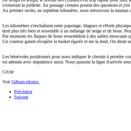
croiseront la joëllette. Au passage certains posent des questions et j'e
Au premier ravito, au septième kilomètre, nous retrouvons la maman d
Les kilomètres s'enchaînent entre papotage, blagues et efforts physiqu
tient plus très bien et ressemble à un mélange de neige et de boue. Pe
Par moments les flaques de boue ressemblent à des sables mouvants qui 
Un coureur galant récupère la basket égarée et me la tend. On dirait u
Les bénévoles positionnés pour nous indiquer le chemin à prendre commen
est attendu avec impatience aussi. Nous passons la ligne d'arrivée so
Cécile
Voir
l'album photos.
Précédent
Suivant