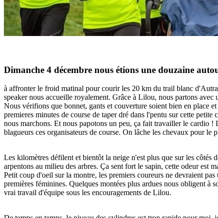
Dimanche 4 décembre nous étions une douzaine autou
à affronter le froid matinal pour courir les 20 km du trail blanc d'Autr
speaker nous accueille royalement. Grâce à Lilou, nous partons avec u
Nous vérifions que bonnet, gants et couverture soient bien en place et n
premieres minutes de course de taper dré dans l'pentu sur cette petite co
nous marchons. Et nous papotons un peu, ça fait travailler le cardio ! Li
blagueurs ces organisateurs de course. On lâche les chevaux pour le plus
Les kilomètres défilent et bientôt la neige n'est plus que sur les côtés
arpentons au milieu des arbres. Ça sent fort le sapin, cette odeur est
Petit coup d'oeil sur la montre, les premiers coureurs ne devraient pas t
premières féminines. Quelques montées plus ardues nous obligent à sorti
vrai travail d'équipe sous les encouragements de Lilou.
De temps en temps, le niveau des cylindres est trop rapide pour moi, j