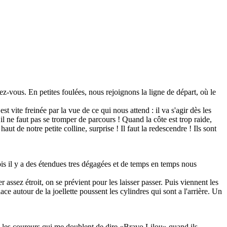
dez-vous. En petites foulées, nous rejoignons la ligne de départ, où le
 vite freinée par la vue de ce qui nous attend : il va s'agir dès les
 il ne faut pas se tromper de parcours ! Quand la côte est trop raide,
ut de notre petite colline, surprise ! Il faut la redescendre ! Ils sont
fois il y a des étendues tres dégagées et de temps en temps nous
 assez étroit, on se prévient pour les laisser passer. Puis viennent les
e autour de la joellette poussent les cylindres qui sont a l'arrière. Un
ne les coureurs qui me doublent de dire «Bravo Lilou» quand ils