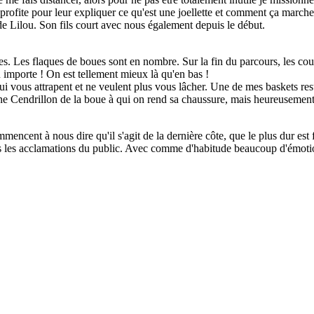
n profite pour leur expliquer ce qu'est une joellette et comment ça march
e Lilou. Son fils court avec nous également depuis le début.
es. Les flaques de boues sont en nombre. Sur la fin du parcours, les cou
u importe ! On est tellement mieux là qu'en bas !
vous attrapent et ne veulent plus vous lâcher. Une de mes baskets reste 
ne Cendrillon de la boue à qui on rend sa chaussure, mais heureusement l
cent à nous dire qu'il s'agit de la dernière côte, que le plus dur est fai
us les acclamations du public. Avec comme d'habitude beaucoup d'émotion