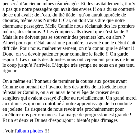
penser à d’ancienne mines réaménagée. Et, les ravitaillements, il n’y
a pas que notre passagère qui avait des envies !! on a du se contenté
de ce qui avait ; de l’eau, du thé tiède ; qu’on aurait apprécié de
chouros, même sans Nutella !! Car, on doit vous dire que notre
charmante passagère, Melle Camille nous réclamait des les premiers
mètres, des chouros !! Les équipiers : Ils disent que c’est facile !!
Mais ils ne doivent pas se souvenir des premiers km, ou alors ?
Albert pour qui c’était aussi une première, a avoué que le début était
difficile. Pour nous, malheureusement, on n’a connu que le début !!
Donc, on va devoir patienter pour connaitre le facile !! On garde
espoir !! Les chants des dunistes nous ont cependant permis de tenir
le coup jusqu’à l’arrivée. L’équipe très sympa ne nous en a pas tenu
rigueur.
On a même eu l’honneur de terminer la course aux postes avant
Comme on prenait de l’avance lors des arrêts de la joelette pour
réinstaller Camille, on a eu aussi le privilège de croiser deux
sangliers qui avaient essayé d’aller au ravitaillement. Un grand merci
aux dunistes qui ont contribué à notre apprentissage de la conduite
en joelette. Ils risquent de nous revoir très prochainement pour
améliorer nos performances. La marge de progression est grande !
Et un et deux et Dunes d’espoir.jour : bientôt plus d'images
.
Voir l'
album photos
!!!