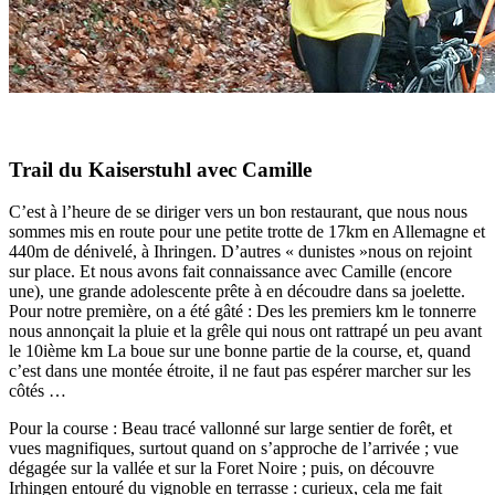
Trail du Kaiserstuhl avec Camille
C’est à l’heure de se diriger vers un bon restaurant, que nous nous
sommes mis en route pour une petite trotte de 17km en Allemagne et
440m de dénivelé, à Ihringen. D’autres « dunistes »nous on rejoint
sur place. Et nous avons fait connaissance avec Camille (encore
une), une grande adolescente prête à en découdre dans sa joelette.
Pour notre première, on a été gâté : Des les premiers km le tonnerre
nous annonçait la pluie et la grêle qui nous ont rattrapé un peu avant
le 10ième km La boue sur une bonne partie de la course, et, quand
c’est dans une montée étroite, il ne faut pas espérer marcher sur les
côtés …
Pour la course : Beau tracé vallonné sur large sentier de forêt, et
vues magnifiques, surtout quand on s’approche de l’arrivée ; vue
dégagée sur la vallée et sur la Foret Noire ; puis, on découvre
Irhingen entouré du vignoble en terrasse : curieux, cela me fait