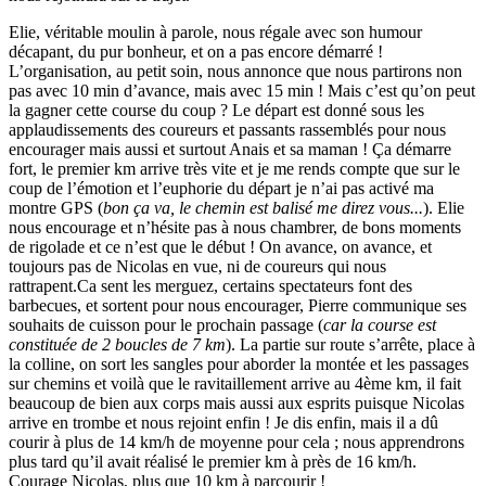
Elie, véritable moulin à parole, nous régale avec son humour
décapant, du pur bonheur, et on a pas encore démarré !
L’organisation, au petit soin, nous annonce que nous partirons non
pas avec 10 min d’avance, mais avec 15 min ! Mais c’est qu’on peut
la gagner cette course du coup ? Le départ est donné sous les
applaudissements des coureurs et passants rassemblés pour nous
encourager mais aussi et surtout Anais et sa maman ! Ça démarre
fort, le premier km arrive très vite et je me rends compte que sur le
coup de l’émotion et l’euphorie du départ je n’ai pas activé ma
montre GPS (
bon ça va, le chemin est balisé me direz vous...
). Elie
nous encourage et n’hésite pas à nous chambrer, de bons moments
de rigolade et ce n’est que le début ! On avance, on avance, et
toujours pas de Nicolas en vue, ni de coureurs qui nous
rattrapent.Ca sent les merguez, certains spectateurs font des
barbecues, et sortent pour nous encourager, Pierre communique ses
souhaits de cuisson pour le prochain passage (
car la course est
constituée de 2 boucles de 7 km
). La partie sur route s’arrête, place à
la colline, on sort les sangles pour aborder la montée et les passages
sur chemins et voilà que le ravitaillement arrive au 4ème km, il fait
beaucoup de bien aux corps mais aussi aux esprits puisque Nicolas
arrive en trombe et nous rejoint enfin ! Je dis enfin, mais il a dû
courir à plus de 14 km/h de moyenne pour cela ; nous apprendrons
plus tard qu’il avait réalisé le premier km à près de 16 km/h.
Courage Nicolas, plus que 10 km à parcourir !