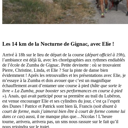
Les 14 km de la Nocturne de Gignac, avec Elie !
Arrivé à 18h sur le lieu de départ de la course (
départ officiel à 19h
),
l’ambiance est déjà là, avec les chorégraphies aux rythmes endiablés
de l’école de Zumba de Gignac. Petite devinette : où se trouvaient
Pierre, Christine, Linda, et Elie ? Sur la piste de danse bien
évidemment ! Après les retrouvailles et les présentations avec Elie, je
m’essaye à la Zumba et dois avouer que c’est un magnifique
échauffement avant d’entamer une course à pied (
hâte que sorte le
livre « La Zumba, pour booster ses performances en course à pied
»
). Anais, qui avait participé pour sa première au trail du Lubéron,
est venue encourager Elie et ses cylindres du jour, c’est ça l’esprit
des Dunes ! Patrice et Patrick sont bien là, Francis (
soit disant à
court de forme, mais j’aimerai bien être à court de forme comme lui
dans ce cas
) aussi, il ne manque plus que…Nicolas ! L’heure
tourne, arrivera, arrivera pas, un sms nous rassure sur le fait qu’il
nous rejoindra sur le trajet.