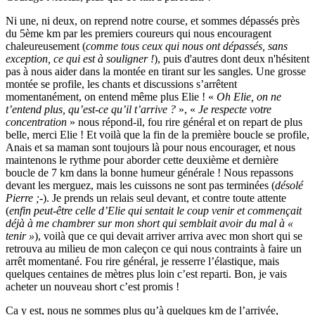
Ni une, ni deux, on reprend notre course, et sommes dépassés près
du 5ème km par les premiers coureurs qui nous encouragent
chaleureusement (
comme tous ceux qui nous ont dépassés, sans
exception, ce qui est à souligner !
), puis d'autres dont deux n'hésitent
pas à nous aider dans la montée en tirant sur les sangles. Une grosse
montée se profile, les chants et discussions s’arrêtent
momentanément, on entend même plus Elie ! «
Oh Elie, on ne
t’entend plus, qu’est-ce qu’il t’arrive ?
», «
Je respecte votre
concentration
» nous répond-il, fou rire général et on repart de plus
belle, merci Elie ! Et voilà que la fin de la première boucle se profile,
Anais et sa maman sont toujours là pour nous encourager, et nous
maintenons le rythme pour aborder cette deuxième et dernière
boucle de 7 km dans la bonne humeur générale ! Nous repassons
devant les merguez, mais les cuissons ne sont pas terminées (
désolé
Pierre ;-
). Je prends un relais seul devant, et contre toute attente
(
enfin peut-être celle d’Elie qui sentait le coup venir et commençait
déjà à me chambrer sur mon short qui semblait avoir du mal à «
tenir »
), voilà que ce qui devait arriver arriva avec mon short qui se
retrouva au milieu de mon caleçon ce qui nous contraints à faire un
arrêt momentané. Fou rire général, je resserre l’élastique, mais
quelques centaines de mètres plus loin c’est reparti. Bon, je vais
acheter un nouveau short c’est promis !
Ca y est, nous ne sommes plus qu’à quelques km de l’arrivée,