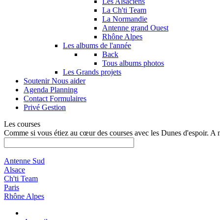
Les Alsaciens
La Ch'ti Team
La Normandie
Antenne grand Ouest
Rhône Alpes
Les albums de l'année
Back
Tous albums photos
Les Grands projets
Soutenir
Nous aider
Agenda
Planning
Contact
Formulaires
Privé
Gestion
Les courses
Comme si vous étiez au cœur des courses avec les Dunes d'espoir. A 
Antenne Sud
Alsace
Ch'ti Team
Paris
Rhône Alpes