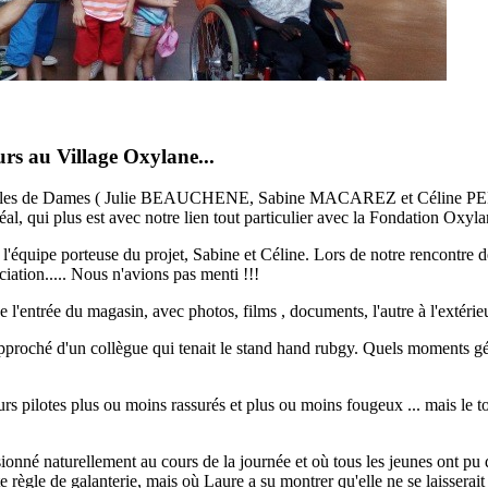
rs au Village Oxylane...
 drôles de Dames ( Julie BEAUCHENE, Sabine MACAREZ et Céline PEREZ
al, qui plus est avec notre lien tout particulier avec la Fondation Oxyl
l'équipe porteuse du projet, Sabine et Céline. Lors de notre rencontre 
iation..... Nous n'avions pas menti !!!
m de l'entrée du magasin, avec photos, films , documents, l'autre à l'extéri
oché d'un collègue qui tenait le stand hand rubgy. Quels moments géni
urs pilotes plus ou moins rassurés et plus ou moins fougeux ... mais le 
usionné naturellement au cours de la journée et où tous les jeunes ont p
règle de galanterie, mais où Laure a su montrer qu'elle ne se laisserait