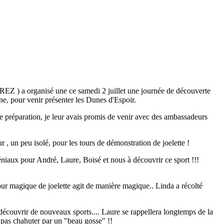
 ) a organisé une ce samedi 2 juillet une journée de découverte
ane, pour venir présenter les Dunes d'Espoir.
de préparation, je leur avais promis de venir avec des ambassadeurs
eur , un peu isolé, pour les tours de démonstration de joelette !
aux pour André, Laure, Boisé et nous à découvrir ce sport !!!
tour magique de joelette agit de manière magique.. Linda a récolté
u découvrir de nouveaux sports.... Laure se rappellera longtemps de la
 pas chahuter par un "beau gosse" !!