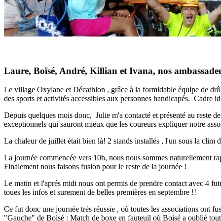
Laure, Boïsé, André, Killian et Ivana, nos ambassadeu
Le village Oxylane et Décathlon , grâce à la formidable équipe de
des sports et activités accessibles aux personnes handicapés. Cadre idé
Depuis quelques mois donc, Julie m'a contacté et présenté au reste de 
exceptionnels qui sauront mieux que les coureurs expliquer notre assoc
La chaleur de juillet était bien là! 2 stands installés , l'un sous la cli
La journée commencée vers 10h, nous nous sommes naturellement rappr
Finalement nous faisons fusion pour le reste de la journée !
Le matin et l'aprés midi nous ont permis de prendre contact avec 4 fut
toues les infos et surement de belles premières en septembre !!
Ce fut donc une journée très réussie , où toutes les associations ont f
"Gauche" de Boisé : Match de boxe en fauteuil où Boisé a oublié toute 