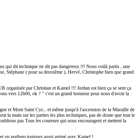
us qui dit technique ne dit pas dangereux !!! Nous voilà partis , une
rinne, Stéphane ( pour sa deuxième ), Hervé, Christophe bien que grand
organisée par Christian et Kamel !!! Jordan est bien ça se sent ça
revenons vers 12h00, ok ? " c'est un grand honneur pour nous d'avoir la
gne et Mont Saint Cyr... et même jusqu'à l'ascension de la Muraille de
nent la main sur les parties les plus techniques, pas de doute que tout le
 n'oublions pas Tous les coureurs qui nous encouragent et mettent la
rs et un podium toujours aussi animé avec Kamel !