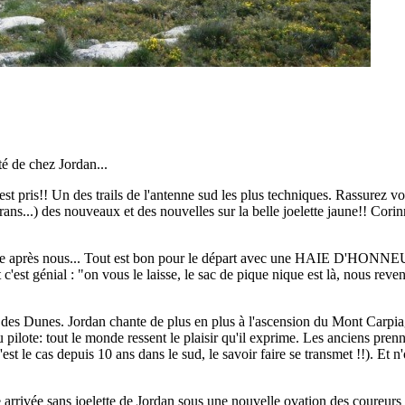
té de chez Jordan...
st pris!! Un des trails de l'antenne sud les plus techniques. Rassurez vo
térans...) des nouveaux et des nouvelles sur la belle joelette jaune!! Co
lle après nous... Tout est bon pour le départ avec une HAIE D'HONNEUR 
i et c'est génial : "on vous le laisse, le sac de pique nique est là, nous 
e des Dunes. Jordan chante de plus en plus à l'ascension du Mont Carpia
au pilote: tout le monde ressent le plaisir qu'il exprime. Les anciens pren
'est le cas depuis 10 ans dans le sud, le savoir faire se transmet !!). Et
une arrivée sans joelette de Jordan sous une nouvelle ovation des coureu