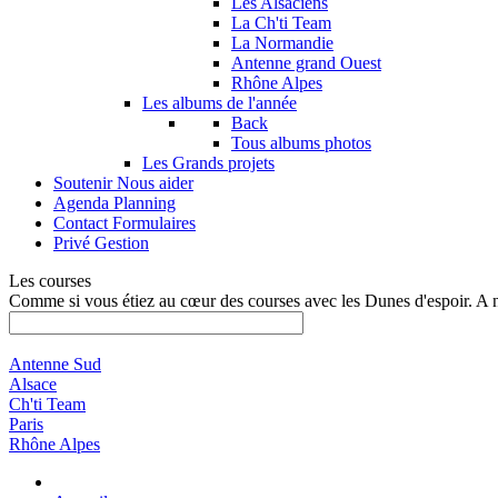
Les Alsaciens
La Ch'ti Team
La Normandie
Antenne grand Ouest
Rhône Alpes
Les albums de l'année
Back
Tous albums photos
Les Grands projets
Soutenir
Nous aider
Agenda
Planning
Contact
Formulaires
Privé
Gestion
Les courses
Comme si vous étiez au cœur des courses avec les Dunes d'espoir. A 
Antenne Sud
Alsace
Ch'ti Team
Paris
Rhône Alpes