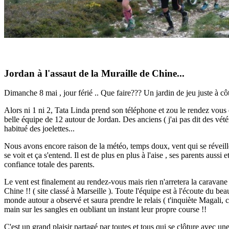
Jordan à l'assaut de la Muraille de Chine...
Dimanche 8 mai , jour férié .. Que faire??? Un jardin de jeu juste à cô
Alors ni 1 ni 2, Tata Linda prend son téléphone et zou le rendez vous e
belle équipe de 12 autour de Jordan. Des anciens ( j'ai pas dit des vé
habitué des joelettes...
Nous avons encore raison de la météo, temps doux, vent qui se révei
se voit et ça s'entend. Il est de plus en plus à l'aise , ses parents auss
confiance totale des parents.
Le vent est finalement au rendez-vous mais rien n'arretera la caravan
Chine !! ( site classé à Marseille ). Toute l'équipe est à l'écoute du be
monde autour a observé et saura prendre le relais ( t'inquiète Magali, c
main sur les sangles en oubliant un instant leur propre course !!
C'est un grand plaisir partagé par toutes et tous qui se clôture avec 