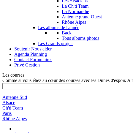
Les Alsaciens
La Ch'ti Team
La Normandie
Antenne grand Ouest
Rhône Alpes
Les albums de l'année
Back
Tous albums photos
Les Grands projets
Soutenir
Nous aider
Agenda
Planning
Contact
Formulaires
Privé
Gestion
Les courses
Comme si vous étiez au cœur des courses avec les Dunes d'espoir. A 
Antenne Sud
Alsace
Ch'ti Team
Paris
Rhône Alpes