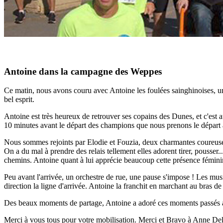
Antoine dans la campagne des Weppes
Ce matin, nous avons couru avec Antoine les foulées sainghinoises, u
bel esprit.
Antoine est très heureux de retrouver ses copains des Dunes, et c'est a
10 minutes avant le départ des champions que nous prenons le départ a
Nous sommes rejoints par Elodie et Fouzia, deux charmantes coureuses q
On a du mal à prendre des relais tellement elles adorent tirer, pousser..
chemins. Antoine quant à lui apprécie beaucoup cette présence féminine
Peu avant l'arrivée, un orchestre de rue, une pause s'impose ! Les mu
direction la ligne d'arrivée. Antoine la franchit en marchant au bras d
Des beaux moments de partage, Antoine a adoré ces moments passés avec
Merci à vous tous pour votre mobilisation. Merci et Bravo à Anne Deler