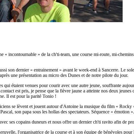
ne « incontournable » de la ch'ti-team, une course mi-route, mi-chemin
ussi son dernier « entrainement » avant le week-end à Sancerre. Le solei
près une présentation au micro des Dunes et de notre pilote du jour.
ui étaient venues pour courir avec une autre jeune, souffrante aujourd'h
.contact est pris, je pense que la fièvre jaune a atteinte nos deux jeunes 
. Il est pour la parité Tonio !
siciens se lèvent et jouent autour d'Antoine la musique du film « Rocky 
e Pascal, son papa sous les hollas des spectateurs. Séquence « émotion »
 ses copains duneurs et nous offre un dernier ch'ti ravito afin de prol
uyelle, l'organisatrice de la course et à son équipe de bénévoles pour l