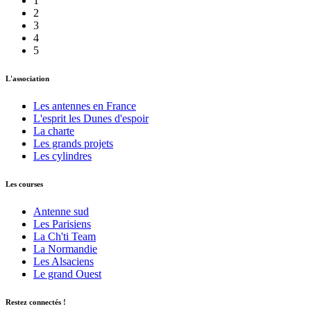
1
2
3
4
5
L'association
Les antennes en France
L'esprit les Dunes d'espoir
La charte
Les grands projets
Les cylindres
Les courses
Antenne sud
Les Parisiens
La Ch'ti Team
La Normandie
Les Alsaciens
Le grand Ouest
Restez connectés !