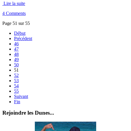
Lire la suite
4 Comments
Page 51 sur 55
Début
Précédent
46
47
48
49
50
51
52
53
54
55
Suivant
Fin
Rejoindre les Dunes...