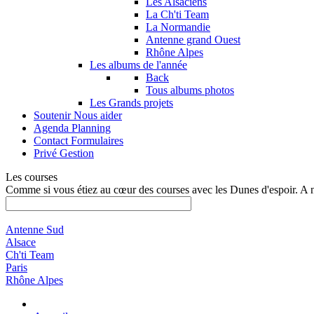
Les Alsaciens
La Ch'ti Team
La Normandie
Antenne grand Ouest
Rhône Alpes
Les albums de l'année
Back
Tous albums photos
Les Grands projets
Soutenir
Nous aider
Agenda
Planning
Contact
Formulaires
Privé
Gestion
Les courses
Comme si vous étiez au cœur des courses avec les Dunes d'espoir. A 
Antenne Sud
Alsace
Ch'ti Team
Paris
Rhône Alpes